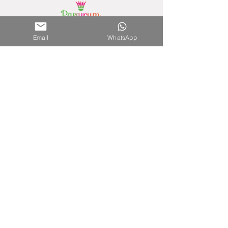
Nuestra Tienda
Email
WhatsApp
Shopping del Sol
(Asunción) - Paraguay
Cel.
0981 610 235
Nuestra Tienda Online
WhatsApp:
0981 756 792
Mail:
hola@papyrumpy.com
Proceso de Compra
Términos y Condiciones
Envíos
Política de Devoluciones
Política de Privacidad y Cookies
Ventas Mayoristas
Si tienes un comercio y quieres vender nuestros