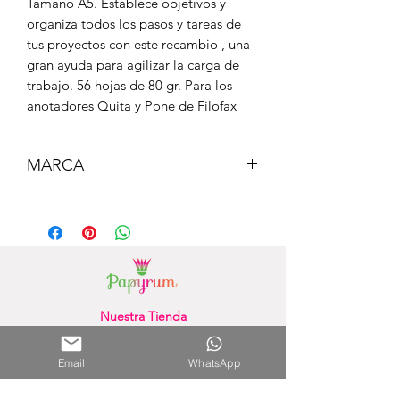
Tamaño A5. Establece objetivos y
organiza todos los pasos y tareas de
tus proyectos con este recambio , una
gran ayuda para agilizar la carga de
trabajo. 56 hojas de 80 gr. Para los
anotadores Quita y Pone de Filofax
MARCA
FILOFAX
Nuestra Tienda
Shopping del Sol
(Asunción) - Paraguay
Cel.
0981 610 235
Email
WhatsApp
Nuestra Tienda Online