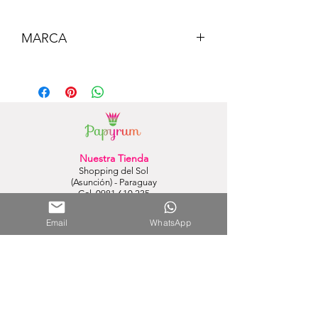
MARCA
CEDON
Nuestra Tienda
Shopping del Sol
(Asunción) - Paraguay
Cel.
0981 610 235
Nuestra Tienda Online
Email
WhatsApp
WhatsApp:
0981 756 792
Mail:
hola@papyrumpy.com