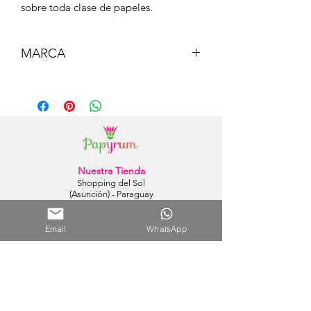
sobre toda clase de papeles.
MARCA
MILAN
Nuestra Tienda
Shopping del Sol
(Asunción) - Paraguay
Cel.
0981 610 235
Nuestra Tienda Online
Email
WhatsApp
WhatsApp:
0981 756 792
Mail:
hola@papyrumpy.com