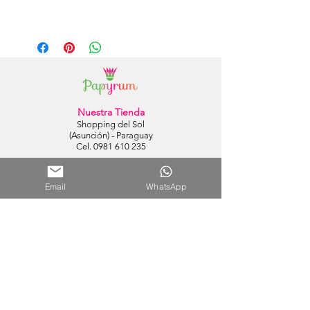
ARTEBENE
Nuestra Tienda
Shopping del Sol
(Asunción) - Paraguay
Cel.
0981 610 235
Nuestra Tienda Online
Email
WhatsApp
WhatsApp:
0981 756 792
Mail:
hola@papyrumpy.com
Proceso de Compra
Términos y Condiciones
Envíos
Política de Devoluciones
Política de Privacidad y Cookies