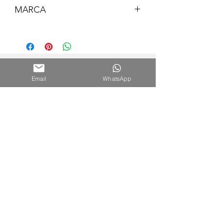
MARCA
ARTEBENE
Email
WhatsApp
Nuestra Tienda
Shopping del Sol
(Asunción) - Paraguay
Cel.
0981 610 235
Nuestra Tienda Online
WhatsApp:
0981 756 792
Mail:
hola@papyrumpy.com
Proceso de Compra
Términos y Condiciones
Envíos