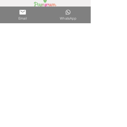
Nuestra Tienda
Email
WhatsApp
Shopping del Sol
(Asunción) - Paraguay
Cel.
0981 610 235
Nuestra Tienda Online
WhatsApp:
0981 756 792
Mail:
hola@papyrumpy.com
Proceso de Compra
Términos y Condiciones
Envíos
Política de Devoluciones
Política de Privacidad y Cookies
Ventas Mayoristas
Si tienes un comercio y quieres vender nuestros
productos, contáctanos.