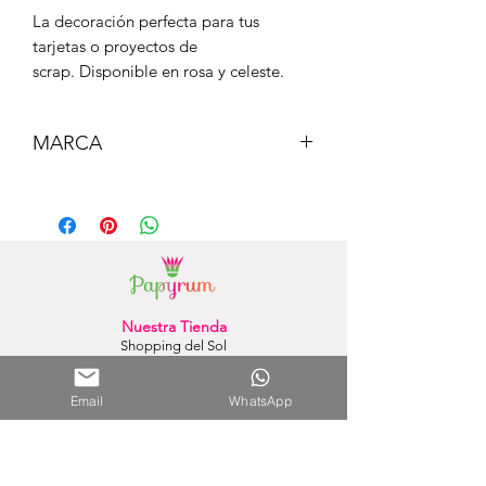
La decoración perfecta para tus
tarjetas o proyectos de
scrap. Disponible en rosa y celeste.
MARCA
AMERICAN CRAFTS
Nuestra Tienda
Shopping del Sol
(Asunción) - Paraguay
Cel.
0981 610 235
Email
WhatsApp
Nuestra Tienda Online
WhatsApp:
0981 756 792
Mail:
hola@papyrumpy.com