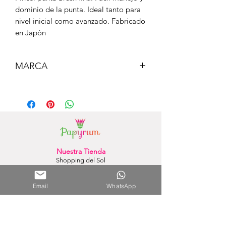
dominio de la punta. Ideal tanto para
nivel inicial como avanzado. Fabricado
en Japón
MARCA
Pentel
Nuestra Tienda
Shopping del Sol
(Asunción) - Paraguay
Cel.
0981 610 235
Email
WhatsApp
Nuestra Tienda Online
WhatsApp:
0981 756 792
Mail:
hola@papyrumpy.com