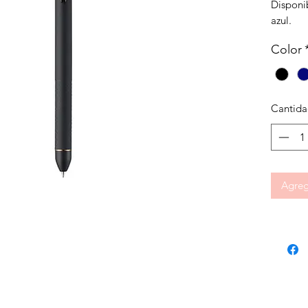
Disponib
azul.
Color
Cantid
Agrega