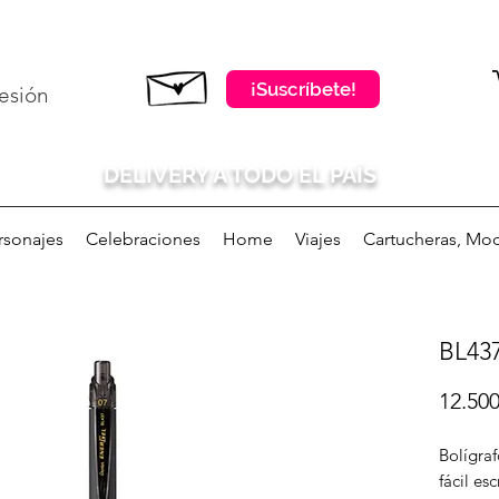
¡Suscríbete!
sesión
DELIVERY A TODO EL PAÍS
rsonajes
Celebraciones
Home
Viajes
Cartucheras, Moc
BL43
12.50
Bolígraf
fácil esc