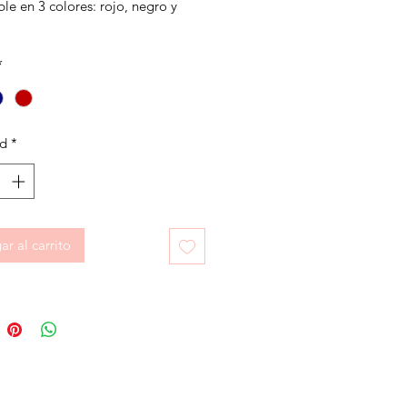
le en 3 colores: rojo, negro y
*
ad
*
r al carrito