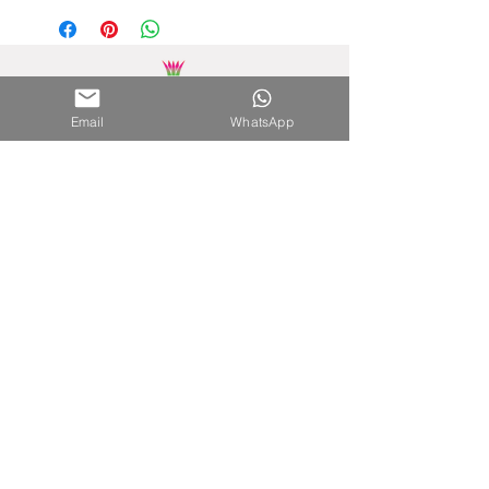
Email
WhatsApp
Nuestra Tienda
Shopping del Sol
(Asunción) - Paraguay
Cel.
0981 610 235
Nuestra Tienda Online
WhatsApp:
0981 756 792
Mail:
hola@papyrumpy.com
Proceso de Compra
Términos y Condiciones
Envíos
Política de Devoluciones
Política de Privacidad y Cookies