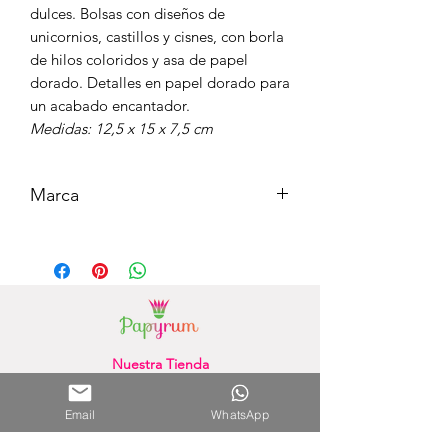
dulces. Bolsas con diseños de
unicornios, castillos y cisnes, con borla
de hilos coloridos y asa de papel
dorado. Detalles en papel dorado para
un acabado encantador.
Medidas: 12,5 x 15 x 7,5 cm
Marca
MERI MERI
Nuestra Tienda
Shopping del Sol
(Asunción) - Paraguay
Cel.
0981 610 235
Email
WhatsApp
Nuestra Tienda Online