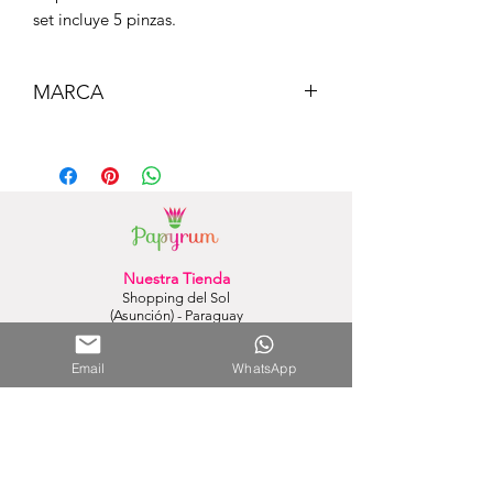
set incluye 5 pinzas.
MARCA
MAIN PAPER
Nuestra Tienda
Shopping del Sol
(Asunción) - Paraguay
Cel.
0981 610 235
Nuestra Tienda Online
Email
WhatsApp
WhatsApp:
0981 756 792
Mail:
hola@papyrumpy.com