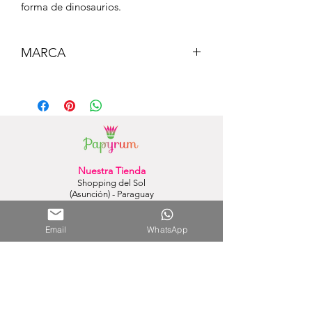
forma de dinosaurios.
MARCA
MAIN PAPER
Nuestra Tienda
Shopping del Sol
(Asunción) - Paraguay
Cel.
0981 610 235
Nuestra Tienda Online
Email
WhatsApp
WhatsApp:
0981 756 792
Mail:
hola@papyrumpy.com