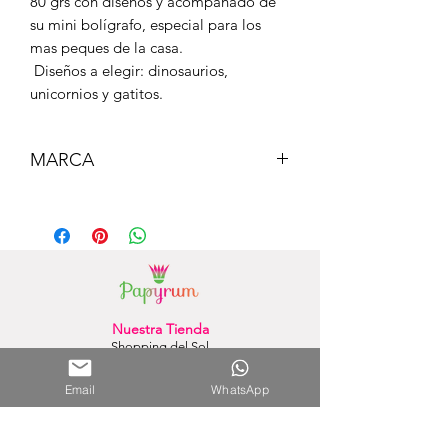
80 grs con diseños y acompañado de
su mini bolígrafo, especial para los
mas peques de la casa.
Diseños a elegir: dinosaurios,
unicornios y gatitos.
MARCA
MAIN PAPER
Nuestra Tienda
Shopping del Sol
(Asunción) - Paraguay
Cel.
0981 610 235
Email
WhatsApp
Nuestra Tienda Online
WhatsApp:
0981 756 792